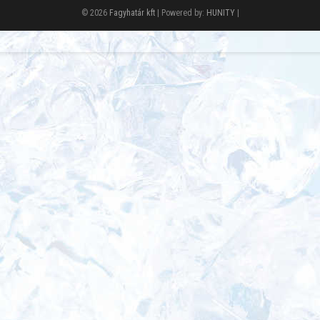
© 2026
Fagyhatár kft
| Powered by:
HUNITY
|