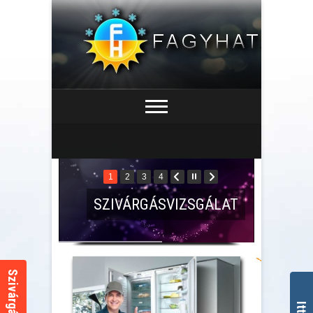
1
2
3
4
SZIVÁRGÁSVIZSGÁLAT