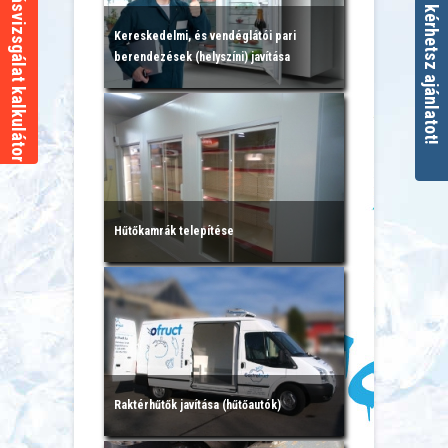
Szivárgásvizsgálat kalkulátor
Itt kérhetsz ajánlatot!
Kereskedelmi, és vendéglátói pari
berendezések (helyszíni) javítása
Hűtőkamrák telepítése
Raktérhűtők javítása (hűtőautók)