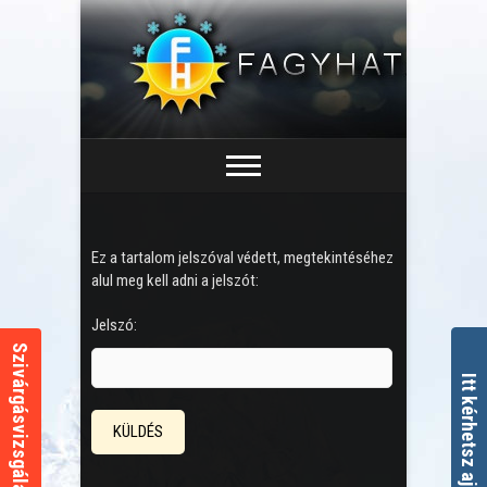
Ez a tartalom jelszóval védett, megtekintéséhez
alul meg kell adni a jelszót:
Jelszó:
Szivárgásvizsgálat kalkulátor
Itt kérhetsz ajánlatot!