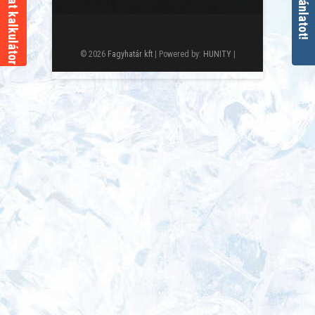
© 2026
Fagyhatár kft
| Powered by:
HUNITY
|