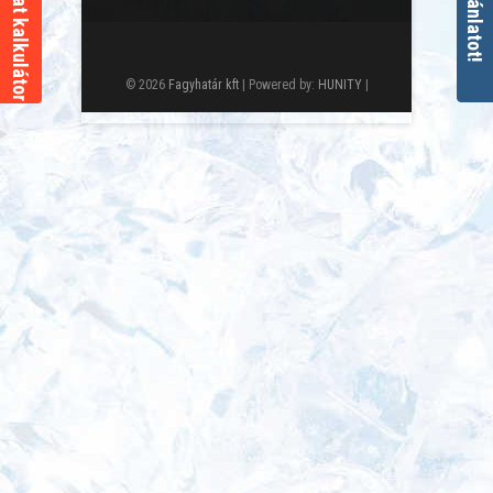
© 2026
Fagyhatár kft
| Powered by:
HUNITY
|