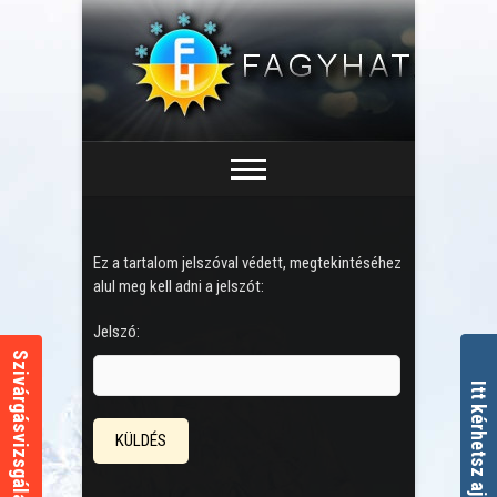
Ez a tartalom jelszóval védett, megtekintéséhez
alul meg kell adni a jelszót:
Jelszó:
Szivárgásvizsgálat kalkulátor
Itt kérhetsz ajánlatot!